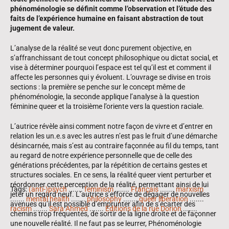
phénoménologie se définit comme l’observation et l’étude des
faits de l’expérience humaine en faisant abstraction de tout
jugement de valeur.
L’analyse de la réalité se veut donc purement objective, en
s’affranchissant de tout concept philosophique ou dictat social, et
vise à déterminer pourquoi l’espace est tel qu’il est et comment il
affecte les personnes qui y évoluent. L’ouvrage se divise en trois
sections : la première se penche sur le concept même de
phénoménologie, la seconde applique l’analyse à la question
féminine queer et la troisième l’oriente vers la question raciale.
L’autrice révèle ainsi comment notre façon de vivre et d’entrer en
relation les un.e.s avec les autres n’est pas le fruit d’une démarche
désincarnée, mais s’est au contraire façonnée au fil du temps, tant
au regard de notre expérience personnelle que de celle des
générations précédentes, par la répétition de certains gestes et
structures sociales. En ce sens, la réalité queer vient perturber et
réordonner cette perception de la réalité, permettant ainsi de lui
Tags:
(anti-)psych
.......
feminism
.......
Français
.......
marxism
jeter un regard neuf. L’autrice s’efforce de dégager de nouvelles
.......
mental health
.......
philosophy
.......
queer liberation
.......
avenues qu’il est possible d’emprunter afin de s’écarter des
racism
.......
Sara Ahmed
.......
Éditions de la rue Dorion
.......
chemins trop fréquentés, de sortir de la ligne droite et de façonner
une nouvelle réalité. Il ne faut pas se leurrer, Phénoménologie