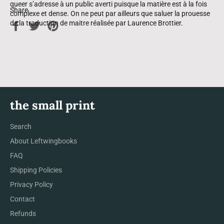
queer s’adresse à un public averti puisque la matière est à la fois
Share
complexe et dense. On ne peut par ailleurs que saluer la prouesse
de la traduction de maitre réalisée par Laurence Brottier.
Share
Tweet
Pin
on
on
on
Facebook
Twitter
Pinterest
the small print
Search
About Leftwingbooks
FAQ
Shipping Policies
Privacy Policy
Contact
Refunds