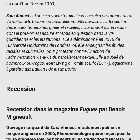
aujourd’hui. Née en 1969,
Sara Ahmed
est une écrivaine féministe et chercheuse indépendante
de nationalité britannico-australienne. Elle travaille à l’intersection
des études féministes, queer et raciales, notamment sur la façon
dont le pouvoir est assuré et remis en question dans la vie
quotidienne et les institutions. Elle a démissionné en 2016 de
l’université Goldsmiths de Londres, où elle enseignait les études
raciales et culturelles, pour protester contre l’inaction de
l’administration vis-à-vis du harcèlement sexuel. Elle a publié de
nombreux ouvrages, dont
Living a Feminist Life
(2017), également
à paraître aux Éditions de la rue Dorion.
Recension
Recension dans le magazine
Fugues
par Benoit
Migneault
Ouvrage marquant de Sara Ahmed, initialement publié en
langue anglaise en 2006, Phénoménologie queer reçoit pour la
toute première fois les honneurs d’une traduction française. La