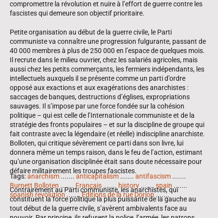
compromettre la révolution et nuire à l’effort de guerre contre les
fascistes qui demeure son objectif prioritaire.
Petite organisation au début de la guerre civile, le Parti
communiste va connaître une progression fulgurante, passant de
40 000 membres à plus de 250 000 en l’espace de quelques mois.
Il recrute dans le milieu ouvrier, chez les salariés agricoles, mais
aussi chez les petits commerçants, les fermiers indépendants, les
intellectuels auxquels il se présente comme un parti d’ordre
opposé aux exactions et aux exagérations des anarchistes :
saccages de banques, destructions d’églises, expropriations
sauvages. Il s’impose par une force fondée sur la cohésion
politique – qui est celle de l’Internationale communiste et de la
stratégie des fronts populaires – et sur la discipline de groupe qui
fait contraste avec la légendaire (et réelle) indiscipline anarchiste.
Bolloten, qui critique sévèrement ce parti dans son livre, lui
donnera même un temps raison, dans le feu de l’action, estimant
qu’une organisation disciplinée était sans doute nécessaire pour
défaire militairement les troupes fascistes.
Tags:
anarchism
.......
anticapitalism
.......
antifascism
.......
Burnett Bolloten
.......
Français
.......
history
.......
spain
.......
Contrairement au Parti communiste, les anarchistes, qui
spanish revolution
.......
Éditions de la rue Dorion
.......
constituent la force politique la plus puissante de la gauche au
tout début de la guerre civile, s’avèrent ambivalents face au
pouvoir. Par principe, ils refusent la police, l’armée, les patrons,