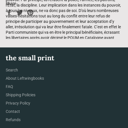
Share
l’État, la discipline. Leur implication dans les instances du pouvoir,
à tous les niveaux, ne va donc pas de soi. D’où leurs nombreuses
Share
Tweet
Pin
valses-hésitations tout au long du conflit entre leur refus de
on
on
on
principe de participer au gouvernement et leur acceptation d’y
Facebook
Twitter
Pinterest
aller, irrésolution qui va leur être fina­lement fatale. C’est en effet le
Parti communiste qui va en être le principal bénéficiaire, écrasant
les libertaires après avoir décimé le POUM en Catalogne avant
d’être vaincu lui-même par les armées de Franco.
L’ouvrage de Bolloten, qui représente une véritable somme,
the small print
l’œuvre d’une vie entière, présente et analyse dans le détail ces
conflits déterminants pour le cours de la Révolution espagnole,
Search
vaincue à la fois par ses ennemis de classe et par les dissensions
surgies en son propre sein. Et le travail d’édition accomplie par les
About Leftwingbooks
Éditions de la rue Dorion mérite d’être salué : le livre est magnifique
FAQ
et se lit avec le plus grand plaisir.
Shipping Policies
Privacy Policy
Compte rendu de Bernard Gilles pour autre
futur
Contact
Refunds