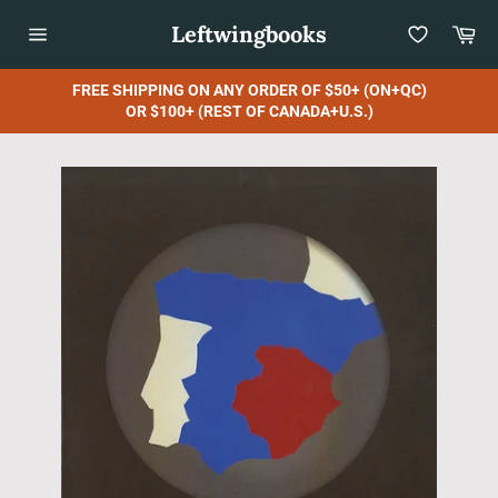
Skip
Leftwingbooks
Car
to
content
Site
navigation
FREE SHIPPING ON ANY ORDER OF $50+ (ON+QC)
OR $100+ (REST OF CANADA+U.S.)