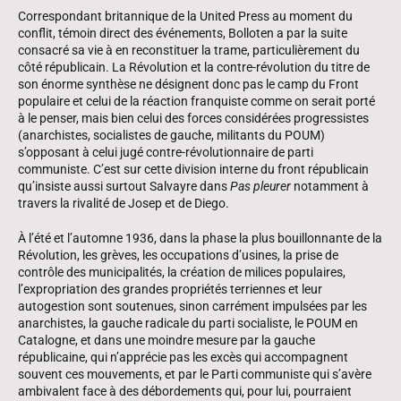
Correspondant britannique de la United Press au moment du
conflit, témoin direct des événements, Bolloten a par la suite
consacré sa vie à en reconstituer la trame, particulièrement du
côté républicain. La Révolution et la contre-révolution du titre de
son énorme synthèse ne désignent donc pas le camp du Front
populaire et celui de la réaction franquiste comme on serait porté
à le penser, mais bien celui des forces considérées progressistes
(anarchistes, socialistes de gauche, militants du POUM)
s’opposant à celui jugé contre-révolutionnaire de parti
communiste. C’est sur cette division interne du front répu­blicain
qu’insiste aussi surtout Salvayre dans
Pas pleurer
notamment à
travers la rivalité de Josep et de Diego.
À l’été et l’automne 1936, dans la phase la plus bouillonnante de la
Révolution, les grèves, les occupations d’usines, la prise de
contrôle des municipalités, la création de milices populaires,
l’expropriation des grandes propriétés terriennes et leur
autogestion sont soutenues, sinon carrément impulsées par les
anarchistes, la gauche radicale du parti socialiste, le POUM en
Catalogne, et dans une moindre mesure par la gauche
républicaine, qui n’apprécie pas les excès qui accompagnent
souvent ces mouvements, et par le Parti communiste qui s’avère
ambivalent face à des débordements qui, pour lui, pourraient