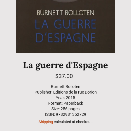
La guerre d'Espagne
Regular
$37.00
price
--------
Burnett Bolloten
Publisher: Éditions de la rue Dorion
Year: 2015
Format: Paperback
Size: 256 pages
ISBN: 9782981352729
Shipping
calculated at checkout.