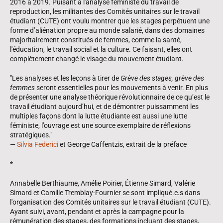
2016 à 2019. Puisant à l'analyse féministe du travail de
reproduction, les militantes des Comités unitaires sur le travail
étudiant (CUTE) ont voulu montrer que les stages perpétuent une
forme d’aliénation propre au monde salarié, dans des domaines
majoritairement constitués de femmes, comme la santé,
l'éducation, le travail social et la culture. Ce faisant, elles ont
complètement changé le visage du mouvement étudiant.
"Les analyses et les leçons à tirer de
Grève des stages, grève des
femmes
seront essentielles pour les mouvements à venir. En plus
de présenter une analyse théorique révolutionnaire de ce qu’est le
travail étudiant aujourd’hui, et de démontrer puissamment les
multiples façons dont la lutte étudiante est aussi une lutte
féministe, l’ouvrage est une source exemplaire de réflexions
stratégiques."
―
Silvia Federici
et George Caffentzis, extrait de la préface
*
Annabelle Berthiaume, Amélie Poirier, Étienne Simard, Valérie
Simard et Camille Tremblay-Fournier se sont impliqué.e.s dans
l'organisation des Comités unitaires sur le travail étudiant (CUTE).
Ayant suivi, avant, pendant et après la campagne pour la
rémunération des stages, des formations incluant des stages,