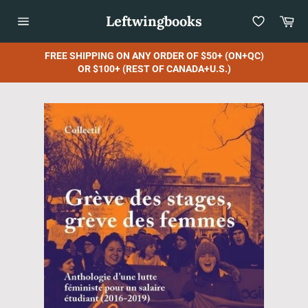
Skip
Leftwingbooks
Car
to
content
Site
navigation
FREE SHIPPING ON ANY ORDER OF $50+ (ON+QC)
OR $100+ (REST OF CANADA+U.S.)