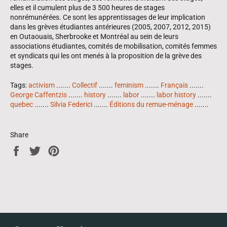
elles et il cumulent plus de 3 500 heures de stages
nonrémunérées. Ce sont les apprentissages de leur implication
dans les grèves étudiantes antérieures (2005, 2007, 2012, 2015)
en Outaouais, Sherbrooke et Montréal au sein de leurs
associations étudiantes, comités de mobilisation, comités femmes
et syndicats qui les ont menés à la proposition de la grève des
stages.
Tags:
activism
.......
Collectif
.......
feminism
.......
Français
.......
George Caffentzis
.......
history
.......
labor
.......
labor history
.......
quebec
.......
Silvia Federici
.......
Éditions du remue-ménage
.......
Share
Share
Tweet
Pin
on
on
on
Facebook
Twitter
Pinterest