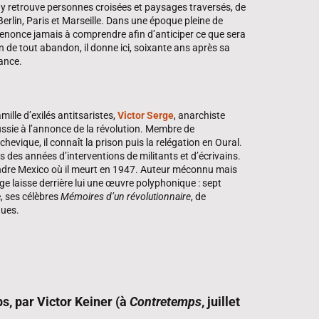
 y retrouve personnes croisées et paysages traversés, de
rlin, Paris et Marseille. Dans une époque pleine de
enonce jamais à comprendre afin d’anticiper ce que sera
oin de tout abandon, il donne ici, soixante ans après sa
tance.
ille d’exilés antitsaristes,
Victor Serge
, anarchiste
ussie à l’annonce de la révolution. Membre de
hevique, il connaît la prison puis la relégation en Oural.
s des années d’interventions de militants et d’écrivains.
joindre Mexico où il meurt en 1947. Auteur méconnu mais
e laisse derrière lui une œuvre polyphonique : sept
, ses célèbres
Mémoires d’un révolutionnaire
, de
ques.
ps, par Victor Keiner (à
Contretemps
, juillet