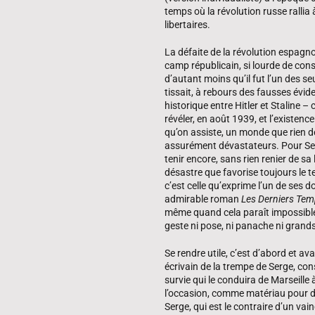
temps où la révolution russe ralli
libertaires.
La défaite de la révolution espagno
camp républicain, si lourde de cons
d’autant moins qu’il fut l’un des se
tissait, à rebours des fausses évi
historique entre Hitler et Staline 
révéler, en août 1939, et l’existenc
qu’on assiste, un monde que rien d
assurément dévastateurs. Pour Serge,
tenir encore, sans rien renier de sa
désastre que favorise toujours le t
c’est celle qu’exprime l’un de ses d
admirable roman
Les Derniers Te
même quand cela paraît impossible
geste ni pose, ni panache ni grands m
Se rendre utile, c’est d’abord et av
écrivain de la trempe de Serge, cons
survie qui le conduira de Marseille 
l’occasion, comme matériau pour d
Serge, qui est le contraire d’un vai