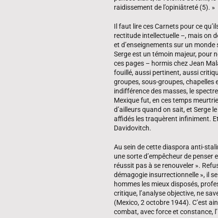
raidissement de l’opiniâtreté (5). »
Il faut lire ces Carnets pour ce qu’
rectitude intellectuelle –, mais on do
et d’enseignements sur un monde sou
Serge est un témoin majeur, pour ne
ces pages – hormis chez Jean Malaq
fouillé, aussi pertinent, aussi criti
groupes, sous-groupes, chapelles et
indifférence des masses, le spectre
Mexique fut, en ces temps meurtriers
d’ailleurs quand on sait, et Serge 
affidés les traquèrent infiniment. E
Davidovitch.
Au sein de cette diaspora anti-stalin
une sorte d’empêcheur de penser en
réussit pas à se renouveler ». Refu
démagogie insurrectionnelle », il 
hommes les mieux disposés, professa
critique, l’analyse objective, ne sav
(Mexico, 2 octobre 1944). C’est ain
combat, avec force et constance, l