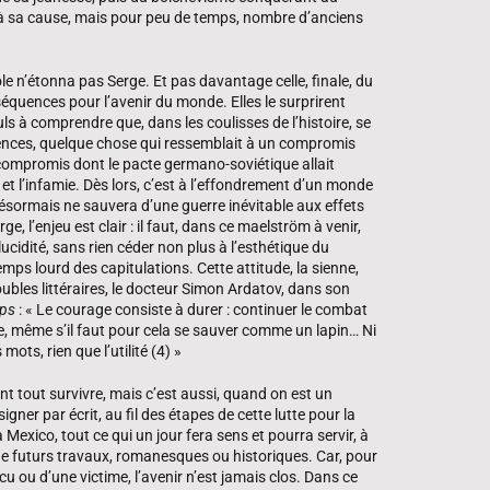
a à sa cause, mais pour peu de temps, nombre d’anciens
le n’étonna pas Serge. Et pas davantage celle, finale, du
équences pour l’avenir du monde. Elles le surprirent
uls à comprendre que, dans les coulisses de l’histoire, se
dences, quelque chose qui ressemblait à un compromis
– compromis dont le pacte germano-soviétique allait
e et l’infamie. Dès lors, c’est à l’effondrement d’un monde
ésormais ne sauvera d’une guerre inévitable aux effets
 l’enjeu est clair : il faut, dans ce maelström à venir,
 lucidité, sans rien céder non plus à l’esthétique du
emps lourd des capitulations. Cette attitude, la sienne,
oubles littéraires, le docteur Simon Ardatov, dans son
mps
: « Le courage consiste à durer : continuer le combat
, même s’il faut pour cela se sauver comme un lapin… Ni
ots, rien que l’utilité (4) »
ant tout survivre, mais c’est aussi, quand on est un
igner par écrit, au fil des étapes de cette lutte pour la
à Mexico, tout ce qui un jour fera sens et pourra servir, à
e futurs travaux, romanesques ou historiques. Car, pour
ncu ou d’une victime, l’avenir n’est jamais clos. Dans ce