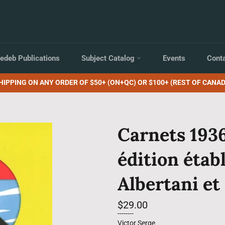
edeb Publications
Subject Catalog
Events
Cont
HIPPING ON ANY ORDER OF $50+ (ON+QC) OR $100+ (REST OF CANAD
Carnets 1936
édition étab
Albertani et
Regular
$29.00
price
--------
Victor Serge