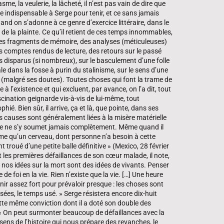
me, la veulerie, la lâcheté, il n’est pas vain de dire que
 indispensable à Serge pour tenir, et ce sans jamais
and on s’adonne à ce genre d’exercice littéraire, dans le
de la plainte. Ce qu’il retient de ces temps innommables,
 des fragments de mémoire, des analyses (méticuleuses)
s comptes rendus de lecture, des retours sur le passé
s disparus (si nombreux), sur le basculement d’une folle
 dans la fosse à purin du stalinisme, sur le sens d’une
re (malgré ses doutes). Toutes choses qui font la trame de
 l’existence et qui excluent, par avance, on l’a dit, tout
scination geignarde vis-à-vis de lui-même, tout
ié. Bien sûr, il arrive, ça et là, que pointe, dans ses
s causes sont généralement liées à la misère matérielle
rge ne s’y soumet jamais complètement. Même quand il
mme qu’un cerveau, dont personne n’a besoin à cette
troué d’une petite balle définitive » (Mexico, 28 février
les premières défaillances de son cœur malade, il note,
s nos idées sur la mort sont des idées de vivants. Penser
e de foi en la vie. Rien n’existe que la vie. […] Une heure
enir assez fort pour prévaloir presque : les choses sont
 usées, le temps usé. » Serge résistera encore dix-huit
cette même conviction dont il a doté son double des
 « On peut surmonter beaucoup de défaillances avec la
e sens de l’histoire qui nous prépare des revanches, le