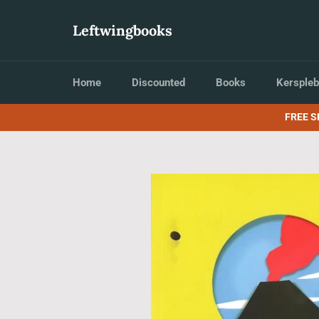
Skip
to
Leftwingbooks
content
Home
Discounted
Books
Kerspleb
FREE S