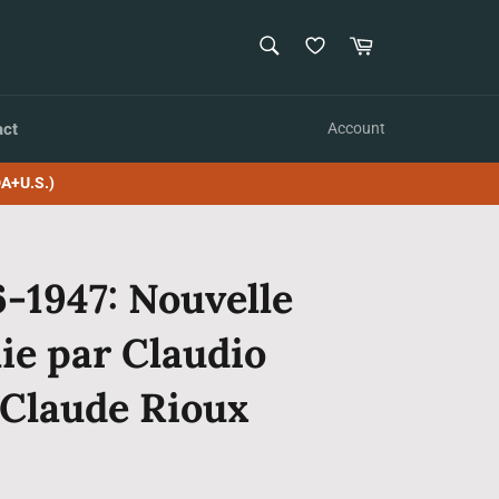
SEARCH
Cart
Search
act
Account
A+U.S.)
-1947: Nouvelle
lie par Claudio
 Claude Rioux