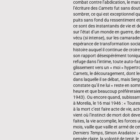
combat contre l’abdication, le maras
l’écriture des
Carnets
fut sans doute
sombrer, ce qui est exceptionnel qu
puits sans fond du ressentiment et 
ce sont des instantanés de vie et
sur l’état d’un monde en guerre, de
vécu (si intense), sur les camarade
espérance de transformation sociale
histoire auquel il continue de croi
son rapport désespérément tonique à
refuge dans l’intime, toute auto-fa
glissement vers un « moi » hypertroph
Carnets
, le découragement, dont le
dans laquelle il se débat, mais Se
constate qu’il ne lui « reste en so
heure et que beaucoup préféreraient 
1943). Ou encore quand, subissant 
à Morelia, le 16 mai 1946 : « Toute
à la mort c’est faire acte de vie, act
vient où l’instinct de mort doit dev
faites, la vie accomplie, les forces
mois, vaille que vaille et armé de 
Derniers Temps
, Simon Aradatov :
pensée claire, la volonté de tenir, l