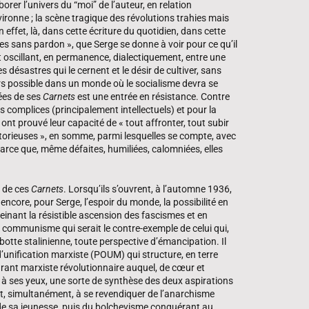
aborer l’univers du “moi” de l’auteur, en relation
ironne ; la scène tragique des révolutions trahies mais
 effet, là, dans cette écriture du quotidien, dans cette
ées sans pardon », que Serge se donne à voir pour ce qu’il
t oscillant, en permanence, dialectiquement, entre une
s désastres qui le cernent et le désir de cultiver, sans
ours possible dans un monde où le socialisme devra se
rées de ses
Carnets
est une entrée en résistance. Contre
s complices (principalement intellectuels) et pour la
ont prouvé leur capacité de « tout affronter, tout subir
ctorieuses », en somme, parmi lesquelles se compte, avec
parce que, même défaites, humiliées, calomniées, elles
v de ces
Carnets
. Lorsqu’ils s’ouvrent, à l’automne 1936,
encore, pour Serge, l’espoir du monde, la possibilité en
reinant la résistible ascension des fascismes et en
communisme qui serait le contre-exemple de celui qui,
 botte stalinienne, toute perspective d’émancipation. Il
’unification marxiste (POUM) qui structure, en terre
urant marxiste révolutionnaire auquel, de cœur et
e, à ses yeux, une sorte de synthèse des deux aspirations
it, simultanément, à se revendiquer de l’anarchisme
e de sa jeunesse, puis du bolchevisme conquérant au