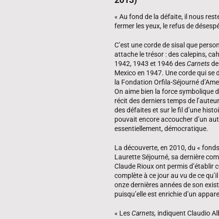
« Au fond de la défaite, il nous re
fermer les yeux, le refus de désesp
C’est une corde de sisal que perso
attache le trésor : des calepins, c
1942, 1943 et 1946 des
Carnets
de 
Mexico en 1947. Une corde qui se 
la Fondation Orfila-Séjourné d’Ame
On aime bien la force symbolique de 
récit des derniers temps de l’auteur
des défaites et sur le fil d’une hist
pouvait encore accoucher d’un autr
essentiellement, démocratique.
La découverte, en 2010, du « fond
Laurette Séjourné, sa dernière com
Claude Rioux ont permis d’établir ce
complète à ce jour au vu de ce qu’il
onze dernières années de son exist
puisqu’elle est enrichie d’un appare
« Les
Carnets,
indiquent Claudio Al