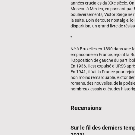
années cruciales du XXe siècle. On
Moscou à Mexico, en passant par Be
bouleversements, Victor Serge ne r
la suite. Loin de toute nostalgie, l
disparition, un grand livre de résis
*
Né à Bruxelles en 1890 dans une fam
emprisonné en France, rejoint la R
l’Opposition de gauche du parti bolc
En 1936, il est expulsé d’URSS aprè
En 1941, il fuit la France pour re
non moins remarquable, Victor Serg
romans, des nouvelles, de la poésie
nombreux essais et études histori
Recensions
Sur le fil des derniers tem
2013)