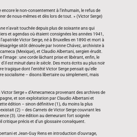
ste encore le non-consentement à l’inhumain, le refus de
érer de nous-mêmes et dès lors de tout. » (Victor Serge)
nne n’avait touchée depuis plus de soixante ans qui
ahiers et agendas où étaient consignées les années 1941,
l’apatride Victor Serge, né à Bruxelles en 1890 et mort à
désagrège sitôt dénouée par Ivonne Chávez, archiviste à
cameca (Mexique), et Claudio Albertani, sergien érudit.
l’image : une corde lâchant prise et libérant, enfin, le
 d’
Il est minuit dans le siècle
. Des mots écrits au plus noir
oire tragique dont l’entêté Victor Serge pensait qu’elle
e socialisme – disons libertaire ou simplement, mais
s Victor Serge » d’Amecameca provenant des archives de
pagne, et son exploitation par Claudio Albertani et
tte édition – sinon définitive (1), du moins la plus
 existait (2) – des
Carnets
de Victor Serge couvrant les
ence (3). Une édition au demeurant fort soignée
il critique précis et d’un glossaire conséquent.
bertani et Jean-Guy Rens en introduction d’ouvrage,