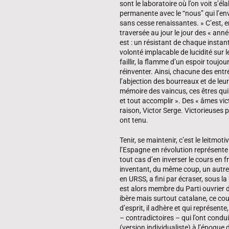
sont le laboratoire où l’on voit s’él
permanente avec le “nous” qui l’env
sans cesse renaissantes. » C’est, en
traversée au jour le jour des « ann
est : un résistant de chaque instan
volonté implacable de lucidité sur le
faillir, la flamme d’un espoir touj
réinventer. Ainsi, chacune des ent
l’abjection des bourreaux et de leur
mémoire des vaincus, ces êtres qui 
et tout accomplir ». Des « âmes vi
raison, Victor Serge. Victorieuses 
ont tenu.
Tenir, se maintenir, c’est le leitmoti
l’Espagne en révolution représente 
tout cas d’en inverser le cours en f
inventant, du même coup, un autre 
en URSS, a fini par écraser, sous la
est alors membre du Parti ouvrier d
ibère mais surtout catalane, ce co
d’esprit, il adhère et qui représent
– contradictoires – qui l’ont condu
(version individualiste) à l’époqu