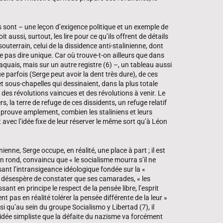
ils sont – une leçon d’exigence politique et un exemple de
it aussi, surtout, les lire pour ce qu’ils offrent de détails
terrain, celui de la dissidence anti-stalinienne, dont
 pas dire unique. Car où trouve-t-on ailleurs que dans
uais, mais sur un autre registre (6) –, un tableau aussi
que parfois (Serge peut avoir la dent très dure), de ces
 sous-chapelles qui dessinaient, dans la plus totale
 des révolutions vaincues et des révolutions à venir. Le
, la terre de refuge de ces dissidents, un refuge relatif
le prouve amplement, combien les staliniens et leurs
t avec l’idée fixe de leur réserver le même sort qu’à Léon
ienne, Serge occupe, en réalité, une place à part ; il est
 rond, convaincu que « le socialisme mourra s’il ne
sant l’intransigeance idéologique fondée sur la «
se désespère de constater que ses camarades, « les
nt en principe le respect de la pensée libre, l’esprit
ent pas en réalité tolérer la pensée différente de la leur »
si qu’au sein du groupe Socialismo y Libertad (7), il
’idée simpliste que la défaite du nazisme va forcément