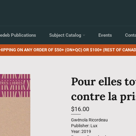
edeb Publications
Subject Catalog
Events
Cont
HIPPING ON ANY ORDER OF $50+ (ON+QC) OR $100+ (REST OF CANAD
Pour elles t
contre la pr
Regular
$16.00
price
--------
Gwénola Ricordeau
Publisher: Lux
Year: 2019