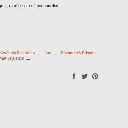
iques, matérielles et émotionnelles
Gwénola Ricordeau
.......
Lux
.......
Prisoners & Prisons
mative justice
.......
Share
Tweet
Pin
on
on
on
Facebook
Twitter
Pinterest