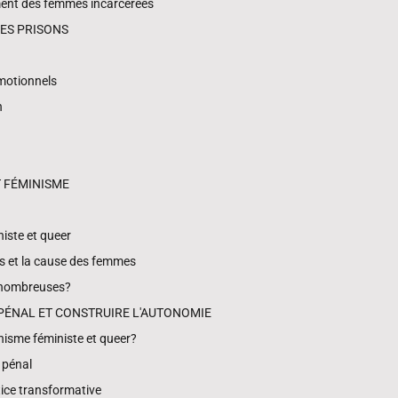
ment des femmes incarcérées
DES PRISONS
émotionnels
n
T FÉMINISME
niste et queer
s et la cause des femmes
 nombreuses?
 PÉNAL ET CONSTRUIRE L'AUTONOMIE
nnisme féministe et queer?
 pénal
stice transformative