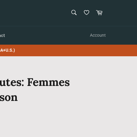
SEARCH
Cart
Search
act
Account
A+U.S.)
outes: Femmes
ison