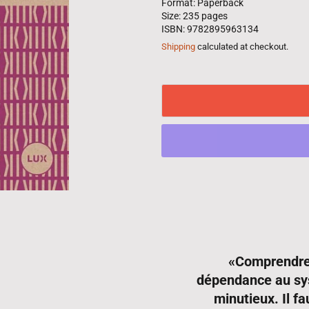
Format: Paperback
Size: 235 pages
ISBN: 9782895963134
Shipping
calculated at checkout.
«Comprendre 
dépendance au sys
minutieux. Il fa