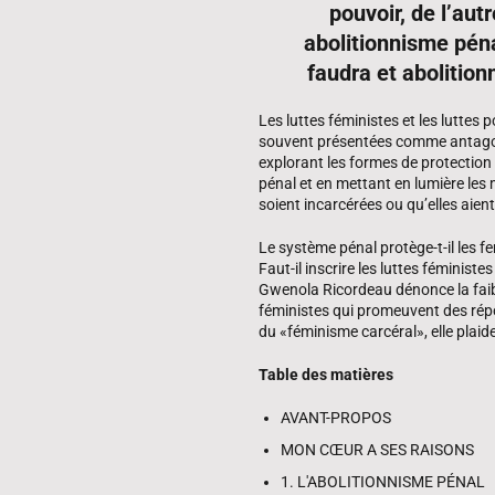
pouvoir, de l’aut
abolitionnisme péna
faudra et abolitionn
Les luttes féministes et les luttes 
souvent présentées comme antagoni
explorant les formes de protectio
pénal et en mettant en lumière les m
soient incarcérées ou qu’elles aien
Le système pénal protège-t-il les 
Faut-il inscrire les luttes féminist
Gwenola Ricordeau dénonce la faibl
féministes qui promeuvent des rép
du «féminisme carcéral», elle pla
Table des matières
AVANT-PROPOS
MON CŒUR A SES RAISONS
1. L'ABOLITIONNISME PÉNAL