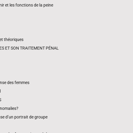
ir et les fonctions de la peine
t théoriques
MES ET SON TRAITEMENT PÉNAL
fense des femmes
l
S
anomalies?
se d’un portrait de groupe