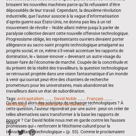
brisaient les nouvelles machines parce qu’ils refusaient d’être
dépossédés de leur travail. Cependant, la deuxième révolution
industrielle, que l’auteur associe à la vague d’informatisation
d’après-guerre aux États-Unis, ne donna pas lieu à un tel
mouvement de révolte – Noble allant même jusqu’à parler de
paralysie collective devant cette nouvelle offensive technologique.
Progressisme oblige, les représentants ouvriers devaient porter
allégeance au sacro-saint progrès technologique amalgamé au
progrès social, et ce, même s’il venait accentuer les rapports de
domination, le « laisser-innover » devenant un autre visage du
laisser-faire de l’économie de marché. Coupée de la concrétude et
du présent de la réalité des travailleurs, la question technologique
se retrouvait projetée dans une vision fantasmatique d’un monde
à venir qui ouvrait peut-être des chantiers de recherche
prometteurs pour les universitaires, mais abandonnait les
travailleurs dans un état de subordination.
Tags:
anticapitalism
.......
David Noble
.......
Français
.......
Qu’en est-il alors des solutions de rechange technologiques ? À
technology
.......
Éditions de la rue Dorion
.......
cette question, l’auteur répondrait par une autre : peut-on créer de
telles alternatives sans transformer à la base les rapports de
pouvoir ? Car David Noble nous met en garde contre les fausses
Share
promesses qui « renforcent le fétichisme culturel pour la
Share
Tweet
Pin
transcendance technologique » (p. 53). Comme le proclamaient