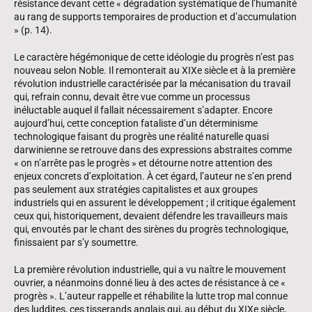
résistance devant cette « dégradation systématique de l’humanité
au rang de supports temporaires de production et d’accumulation
» (p. 14).
Le caractère hégémonique de cette idéologie du progrès n’est pas
nouveau selon Noble. Il remonterait au XIXe siècle et à la première
révolution industrielle caractérisée par la mécanisation du travail
qui, refrain connu, devait être vue comme un processus
inéluctable auquel il fallait nécessairement s’adapter. Encore
aujourd’hui, cette conception fataliste d’un déterminisme
technologique faisant du progrès une réalité naturelle quasi
darwinienne se retrouve dans des expressions abstraites comme
« on n’arrête pas le progrès » et détourne notre attention des
enjeux concrets d’exploitation. À cet égard, l’auteur ne s’en prend
pas seulement aux stratégies capitalistes et aux groupes
industriels qui en assurent le développement ; il critique également
ceux qui, historiquement, devaient défendre les travailleurs mais
qui, envoutés par le chant des sirènes du progrès technologique,
finissaient par s’y soumettre.
La première révolution industrielle, qui a vu naître le mouvement
ouvrier, a néanmoins donné lieu à des actes de résistance à ce «
progrès ». L’auteur rappelle et réhabilite la lutte trop mal connue
des luddites, ces tisserands anglais qui, au début du XIXe siècle,